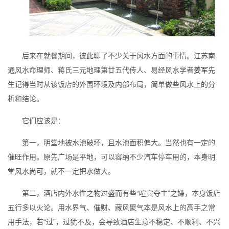
后来在就餐期间，彼此聊了不少关于风水方面的事情。江苏南
通风水命理师、蒋氏三元地理第廿五代传人、易经风水学者
姜军
先
生记得当时从该饭店的外围环境及内部布局，简单做些风水上的分
析和结论。
它们应该是：
第一，明堂地被水池破坏，且水池面积偏大。当然也有一定的
催旺作用。原先广场是平地，可以容纳不少汽车停车用的，本身明
堂风水尚可，就不一定把水做大。
第二，酒店内外水性之物过盛而有些“喧宾夺主”之嫌，本身饭店
五行多以火论。用水界气、催财、藏风聚气本是风水上的高手之常
用手法，若“过”，过犹不及，会导致酒店生意不稳定、不顺利、不兴