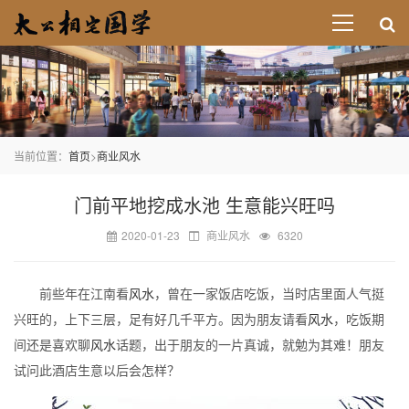
当前位置：
首页
>
商业风水
门前平地挖成水池 生意能兴旺吗
2020-01-23
商业风水
6320
前些年在江南看
风水
，曾在一家饭店吃饭，当时店里面人气挺
兴旺的，上下三层，足有好几千平方。因为朋友请看
风水
，吃饭期
间还是喜欢聊
风水
话题，出于朋友的一片真诚，就勉为其难！朋友
试问此酒店生意以后会怎样？