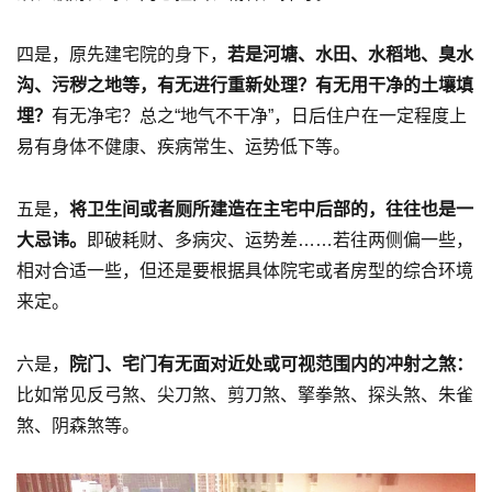
四是，原先建宅院的身下，
若是河塘、水田、水稻地、臭水
沟、污秽之地等，有无进行重新处理？有无用干净的土壤填
埋？
有无净宅？总之“地气不干净”，日后住户在一定程度上
易有身体不健康、疾病常生、运势低下等。
五是，
将卫生间或者厕所建造在主宅中后部的，往往也是一
大忌讳。
即破耗财、多病灾、运势差……若往两侧偏一些，
相对合适一些，但还是要根据具体院宅或者房型的综合环境
来定。
六是，
院门、宅门有无面对近处或可视范围内的冲射之煞：
比如常见反弓煞、尖刀煞、剪刀煞、擎拳煞、探头煞、朱雀
煞、阴森煞等。