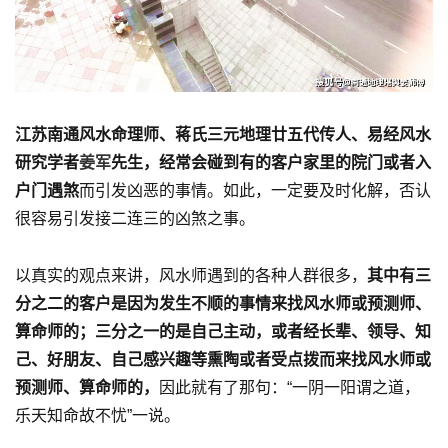
江苏南通风水命理师、蒋氏三元地理廿五代传人、易经风水
研究学者
姜军
先生，经常会碰到有的客户家里的院门或者入
户门遇煞
而引发凶恶的事情。如此，一定要及时化解，否认
很容易引发接二连三的凶煞之事。
以真实的观点来讲，风水师遇到的各种人群很多，
其中有三
分之二的客户是因为发生不顺的事情来找风水师或预测师、
算命师的；三分之一的是自己主动，或者经长辈、领导、知
己、好朋友、自己感兴趣等熏陶或者受点拨而来找风水师或
预测师、算命师的，
因此就有了那句：“一阴一阳谓之道，
乐天知命故不忧”一说。