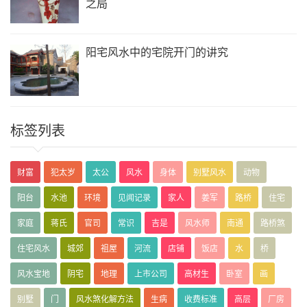
之局
阳宅风水中的宅院开门的讲究
标签列表
财富
犯太岁
太公
风水
身体
别墅风水
动物
阳台
水池
环境
见闻记录
家人
姜军
路桥
住宅
家庭
蒋氏
官司
常识
吉是
风水师
南通
路桥煞
住宅风水
城郊
祖屋
河流
店铺
饭店
水
桥
风水宝地
阴宅
地理
上市公司
高材生
卧室
画
别墅
门
风水煞化解方法
生病
收费标准
高层
厂房