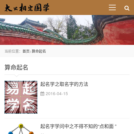
当前位置：
首页
>
算命起名
算命起名
起名学之取名字的方法
2016-04-15
起名字学问中之不得不知的“点和面 ”