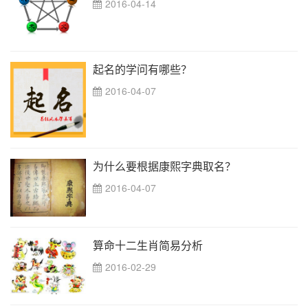
2016-04-14
起名的学问有哪些？
2016-04-07
为什么要根据康熙字典取名？
2016-04-07
算命十二生肖简易分析
2016-02-29